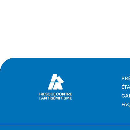
PR
ÉTA
CA
FA