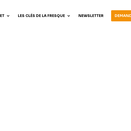
ET
LES CLÉS DE LA FRESQUE
NEWSLETTER
DEMAND
Identifiant ou e-mail
*
Mot de passe
*
Se souvenir de moi